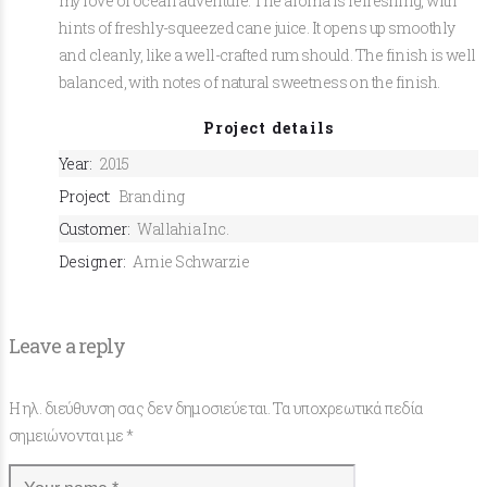
my love of ocean adventure. The aroma is refreshing, with
hints of freshly-squeezed cane juice. It opens up smoothly
and cleanly, like a well-crafted rum should. The finish is well
balanced, with notes of natural sweetness on the finish.
Project details
Year:
2015
Project:
Branding
Customer:
Wallahia Inc.
Designer:
Arnie Schwarzie
Leave a reply
Η ηλ. διεύθυνση σας δεν δημοσιεύεται.
Τα υποχρεωτικά πεδία
σημειώνονται με
*