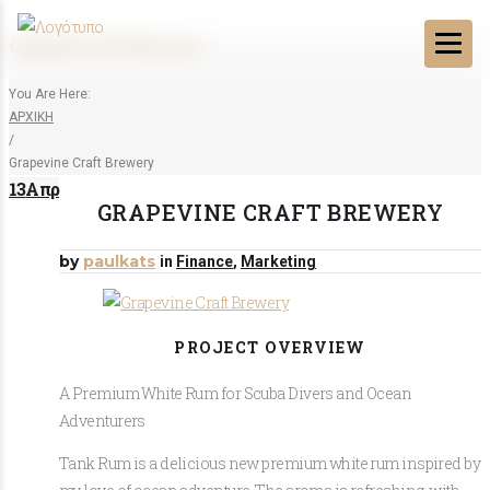
Grapevine Craft Brewery
You Are Here:
ΑΡΧΙΚΗ
/
Grapevine Craft Brewery
13
Απρ
GRAPEVINE CRAFT BREWERY
by
paulkats
in
Finance
,
Marketing
PROJECT OVERVIEW
A Premium White Rum for Scuba Divers and Ocean
Adventurers
Tank Rum is a delicious new premium white rum inspired by