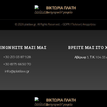
ΒΙΚΤΩΡΙΑ ΠΛΑΤΗ
Δικηγορικό Γραφείο
©
2026
platilaw.gr. All Rights Reserved. –
GDPR / Πολιτική Απορρήτου
ΙΝΩΝΗΣΤΕ ΜΑΖΙ ΜΑΣ
ΒΡΕΙΤΕ ΜΑΣ ΣΤΟ
+30 213 03 87 928
Αβέρωφ 3, Τ.Κ. 104 33
+30 6979 66 50 70
info@platilaw.gr
ΒΙΚΤΩΡΙΑ ΠΛΑΤΗ
Δικηγορικό Γραφείο