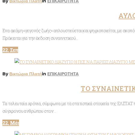
By
Βικτώρια Πλατή
in
ΕΠΙΚΑΙΡΟΤΗΤΑ
ΑΥΛΟ
Ένα ακόμη «γεγονός ζωής» απλουστεύεται και ψηφιοποιείται, με σκοπ
Πρόκειται για την έκδοση συναινετικού…
22, Σεπ
By
Βικτώρια Πλατή
in
ΕΠΙΚΑΙΡΟΤΗΤΑ
ΤΟ ΣΥΝΑΙΝΕΤΙΚ
Τα τελευταία χρόνια, σύμφωνα με τα στατιστικά στοιχεία της ΕΛΣΤΑΤ 
σύγχρονου ανθρώπου στον…
22, Μάι