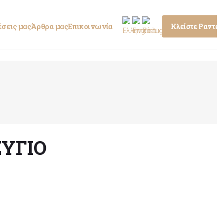
σεις μας
Άρθρα μας
Επικοινωνία
Κλείστε Ραντε
ΖΎΓΙΟ