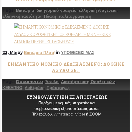
Tags:
Βικτώρια
,
δικηγορικό γραφείο
,
ελληνική ιθαγένεια
,
ελληνική ταυτότητα
,
Πλατή
,
πολιτογράφηση
23, Μάι
by
Βικτώρια Πλατή
in
ΥΠΟΘΕΣΕΙΣ ΜΑΣ
ΣΗΜΑΝΤΙΚΟ ΝΟΜΙΚΟ ΔΕΔΙΚΑΣΜΕΝΟ: ΔΟΘΗΚΕ
ΑΣΥΛΟ ΣΕ…
Tags:
Documento
,
Άσυλο
,
Διαπόμπευση Οροθετικών
,
ΚΕΕΛΠΝΟ
,
Λοβέρδος
,
Πρόσφυγες
ΣΥΜΒΟΥΛΕΥΤΙΚΗ ΕΞ ΑΠΟΣΤΑΣΕΩΣ
Παρέχουμε νομικές υπηρεσίες και
συμβουλευτική εξ αποστάσεως μέσω:
Τηλεφώνου, Whatsapp, Viber ή ΖΟΟΜ