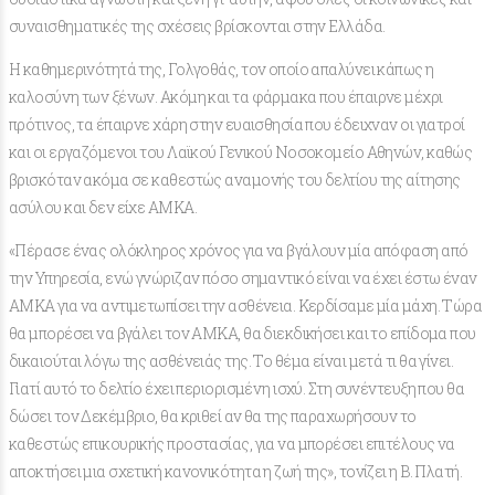
συναισθηματικές της σχέσεις βρίσκονται στην Ελλάδα.
Η καθημερινότητά της, Γολγοθάς, τον οποίο απαλύνει κάπως η
καλοσύνη των ξένων. Ακόμη και τα φάρμακα που έπαιρνε μέχρι
πρότινος, τα έπαιρνε χάρη στην ευαισθησία που έδειχναν οι γιατροί
και οι εργαζόμενοι του Λαϊκού Γενικού Νοσοκομείο Αθηνών, καθώς
βρισκόταν ακόμα σε καθεστώς αναμονής του δελτίου της αίτησης
ασύλου και δεν είχε ΑΜΚΑ.
«Πέρασε ένας ολόκληρος χρόνος για να βγάλουν μία απόφαση από
την Υπηρεσία, ενώ γνώριζαν πόσο σημαντικό είναι να έχει έστω έναν
ΑΜΚΑ για να αντιμετωπίσει την ασθένεια. Κερδίσαμε μία μάχη. Τώρα
θα μπορέσει να βγάλει τον ΑΜΚΑ, θα διεκδικήσει και το επίδομα που
δικαιούται λόγω της ασθένειάς της. Το θέμα είναι μετά τι θα γίνει.
Γιατί αυτό το δελτίο έχει περιορισμένη ισχύ. Στη συνέντευξη που θα
δώσει τον Δεκέμβριο, θα κριθεί αν θα της παραχωρήσουν το
καθεστώς επικουρικής προστασίας, για να μπορέσει επιτέλους να
αποκτήσει μια σχετική κανονικότητα η ζωή της», τονίζει η Β. Πλατή.