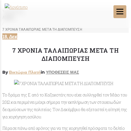
You Are Here:
ΑΡΧΙΚΗ
/
7 ΧΡΟΝΙΑ ΤΑΛΑΙΠΩΡΙΑΣ ΜΕΤΑ ΤΗ ΔΙΑΠΟΜΠΕΥΣΗ
18, Δεκ
7 ΧΡΟΝΙΑ ΤΑΛΑΙΠΩΡΙΑΣ ΜΕΤΑ ΤΗ
ΔΙΑΠΟΜΠΕΥΣΗ
By
Βικτώρια Πλατή
in
ΥΠΟΘΕΣΕΙΣ ΜΑΣ
Το δράμα της Ε. από το Καζακστάν, που είχε συλληφθεί τον Μάιο του
2012 και περιμένει μέχρι σήμερα την εκπλήρωση των στοιχειωδών
δεσμεύσεων της πολιτείας. Τον Δεκέμβριο θα εξεταστεί η αίτησή της
για χορήγηση ασύλου.
Πέρασε πάνω από χρόνος για να της χορηγηθεί πρόσφατα το δελτίο