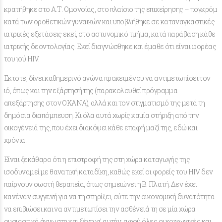
κρατήθηκε στο Α.Τ. Ομονοίας, στο πλαίσιο της επιχείρησης – πογκρόμ
κατά των οροθετικών γυναικών και υποβλήθηκε σε καταναγκαστικές
ιατρικές εξετάσεις εκεί, στο αστυνομικό τμήμα, κατά παράβαση κάθε
ιατρικής δεοντολογίας. Εκεί διαγνώσθηκε και έμαθε ότι είναι φορέας
του ιού HIV.
Εκτοτε, δίνει καθημερινό αγώνα προκειμένου να αντιμετωπίσει τον
ιό, όπως και την εξάρτησή της (παρακολουθεί πρόγραμμα
απεξάρτησης στον ΟΚΑΝΑ), αλλά και τον στιγματισμό της μετά τη
δημόσια διαπόμπευση. Κι όλα αυτά χωρίς καμία στήριξη από την
οικογένειά της, που έχει διακόψει κάθε επαφή μαζί της, εδώ και
χρόνια.
Είναι ξεκάθαρο ότι η επιστροφή της στη χώρα καταγωγής της
ισοδυναμεί με θανατική καταδίκη, καθώς εκεί οι φορείς του HIV δεν
παίρνουν σωστή θεραπεία, όπως σημειώνει η Β. Πλατή. Δεν έχει
κανέναν συγγενή για να τη στηρίξει, ούτε την οικονομική δυνατότητα
να επιβιώσει και να αντιμετωπίσει την ασθένειά τη σε μία χώρα
ουσιαστικά άγνωστη και ξένη γι’ αυτήν, αφού όλες οι κοινωνικές και