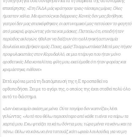
τη διήγηση για όσα συνέβησαν κατά τη διάρκεια της αστυνομικής
επιχείρησης:
«Στη ΓΑΔΑ μάς κράτησαν τρεις-τέσσερις μέρες. Ολες
ήμασταν χάλια. Με εμετούς και διάρροιες. Κανείς δεν μας βοήθησε,
γιατροί δεν μας επισκέφθηκαν, οι αστυνομικοί μας πετούσαν το φαγητό
από μακριά, φορώντας γάντια και μάσκες. Πιστεύω ότι, επειδή ήταν
περίοδος εκλογών, ήθελαν να δείξουν ότι η ελληνική αστυνομία
δουλεύει και βρήκαν εμάς. Ποιες, εμάς! Τα αρρωστάκια! Μετά μας πήγαν
προφυλακιστέες στον Κορυδαλλό, σε μια πτέρυγα που ήταν μόνο
οροθετικές. Μια κοπελίτσα, φίλη μου, εκεί έμαθε ότι ήταν φορέας και
κρεμάστηκε, πέθανε».
Επτά χρόνια μετά τη διαπόμπευσή της η Ε. προσπαθεί να
ορθοποδήσει. Ζει με το αγόρι της, ο οποίος της έχει σταθεί πολύ όλο
αυτό το διάστημα.
«Δεν έχει καμία σχέση με μένα. Ούτε τσιγάρο δεν καπνίζει»
, λέει
γελώντας.
«Αυτό που θέλω περισσότερο από κάθε τι είναι να πάρω τα
χαρτιά μου. Εχω φτιάξει τα κάτω δόντια μου, τώρα μένει να κάνω και τα
πάνω. Θέλω να κάνω κι ένα τατουάζ, κάτι ωραία λουλούδια, για να μη