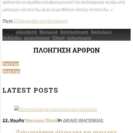
φαίνονται τα σημάδια στα χέρια μου από την απόπειρα και να πάω στη
μάνα μου, να τους δω, κι ας μη με θέλουν. Απλώς να τους δω…».
Πηγή:
Η Εφημερίδα των Συντακτών
Tags:
αλλοδαπή
,
Βικτώρια
,
διαπόμπευση
,
δικήγόρος
,
Λοβέρδος
,
μετανάστρια
,
Πλατή
,
ταλαιπωρία
ΠΛΟΉΓΗΣΗ ΆΡΘΡΩΝ
Prev Post
Next Post
LATEST POSTS
22, Μαρ
by
Βικτώρια Πλατή
in
ΔΙΚΑΙΟ ΙΘΑΓΕΝΕΙΑΣ
Πολιτογράφηση αλλογενών και ομογενών