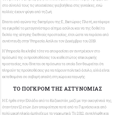
στο σύνολό τους τις υποσχέσεις για βοήθεια στις γυναίκες, ενώ
πολλές έχουν φύγει από τη ζωή.
Επειτα από αγώνα της δικηγόρου της E., Βικτώριας Πλατή, κατάφερε
να εγκριθεί το μεταγενέστερο αίτημα ασύλου και να της δοθεί το
δελτίο της αίτησης διεθνούς προστασίας, έτσι ώστε να περάσει από
συνέντευξη στην Υπηρεσία Ασύλου τον Δεκέμβριο του 2019.
Η Υπηρεσία θα κληθεί τότε να αποφασίσει αν συντρέχουν στο
πρόσωπό της οι προϋποθέσεις του καθεστώτος επικουρικής
προστασίας, που δίνεται σε πρόσωπα τα οποία δεν θεωρείται ότι
πληρούν τις προϋποθέσεις για να πάρουν πολιτικό άσυλο, αλλά είναι
εκτεθειμένα σε σοβαρή απειλή στη χώρα καταγωγής.
ΤΟ ΠΟΓΚΡΌΜ ΤΗΣ ΑΣΤΥΝΟΜΊΑΣ
Η Ε. ήρθε στην Ελλάδα από το Καζακστάν, μαζί με την οικογένειά της,
όταν ήταν 12 ετών. Δεν αποφοίτησε ποτέ από το Γυμνάσιο και από
πολύ μικρή ηλικία έμπλεξε με τα ναρκωτικά. Το 2012, συνελήφθη και