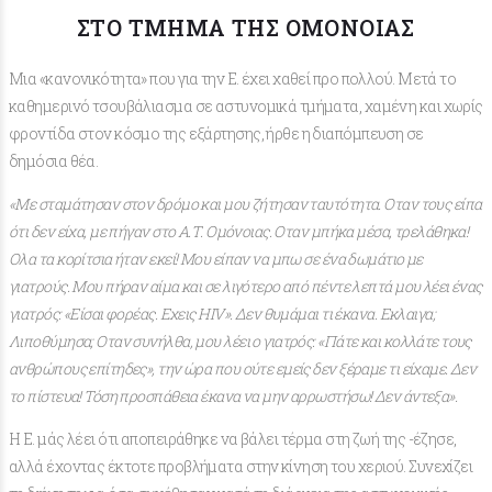
ΣΤΟ ΤΜΉΜΑ ΤΗΣ ΟΜΌΝΟΙΑΣ
Μια «κανονικότητα» που για την Ε. έχει χαθεί προ πολλού. Μετά το
καθημερινό τσουβάλιασμα σε αστυνομικά τμήματα, χαμένη και χωρίς
φροντίδα στον κόσμο της εξάρτησης, ήρθε η διαπόμπευση σε
δημόσια θέα.
«Με σταμάτησαν στον δρόμο και μου ζήτησαν ταυτότητα. Οταν τους είπα
ότι δεν είχα, με πήγαν στο Α.Τ. Ομόνοιας. Οταν μπήκα μέσα, τρελάθηκα!
Ολα τα κορίτσια ήταν εκεί! Μου είπαν να μπω σε ένα δωμάτιο με
γιατρούς. Μου πήραν αίμα και σε λιγότερο από πέντε λεπτά μου λέει ένας
γιατρός: «Είσαι φορέας. Εχεις HIV». Δεν θυμάμαι τι έκανα. Εκλαιγα;
Λιποθύμησα; Οταν συνήλθα, μου λέει ο γιατρός: «Πάτε και κολλάτε τους
ανθρώπους επίτηδες», την ώρα που ούτε εμείς δεν ξέραμε τι είχαμε. Δεν
το πίστευα! Τόση προσπάθεια έκανα να μην αρρωστήσω! Δεν άντεξα».
Η Ε. μάς λέει ότι αποπειράθηκε να βάλει τέρμα στη ζωή της -έζησε,
αλλά έχοντας έκτοτε προβλήματα στην κίνηση του χεριού. Συνεχίζει