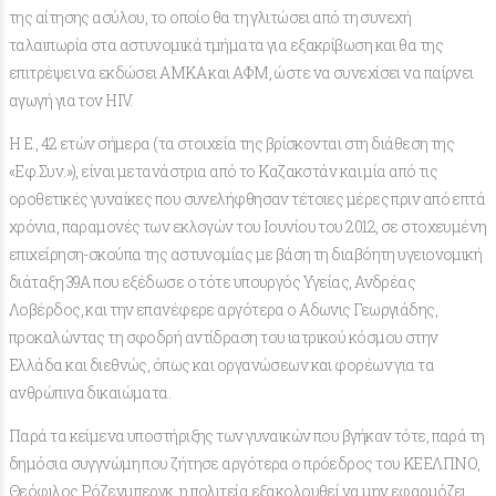
της αίτησης ασύλου, το οποίο θα τη γλιτώσει από τη συνεχή
ταλαιπωρία στα αστυνομικά τμήματα για εξακρίβωση και θα της
επιτρέψει να εκδώσει ΑΜΚΑ και ΑΦΜ, ώστε να συνεχίσει να παίρνει
αγωγή για τον HIV.
Η Ε., 42 ετών σήμερα (τα στοιχεία της βρίσκονται στη διάθεση της
«Εφ.Συν.»), είναι μετανάστρια από το Καζακστάν και μία από τις
οροθετικές γυναίκες που συνελήφθησαν τέτοιες μέρες πριν από επτά
χρόνια, παραμονές των εκλογών του Ιουνίου του 2012, σε στοχευμένη
επιχείρηση-σκούπα της αστυνομίας με βάση τη διαβόητη υγειονομική
διάταξη 39Α που εξέδωσε ο τότε υπουργός Υγείας, Ανδρέας
Λοβέρδος, και την επανέφερε αργότερα ο Αδωνις Γεωργιάδης,
προκαλώντας τη σφοδρή αντίδραση του ιατρικού κόσμου στην
Ελλάδα και διεθνώς, όπως και οργανώσεων και φορέων για τα
ανθρώπινα δικαιώματα.
Παρά τα κείμενα υποστήριξης των γυναικών που βγήκαν τότε, παρά τη
δημόσια συγγνώμη που ζήτησε αργότερα ο πρόεδρος του ΚΕΕΛΠΝΟ,
Θεόφιλος Ρόζενμπεργκ, η πολιτεία εξακολουθεί να μην εφαρμόζει