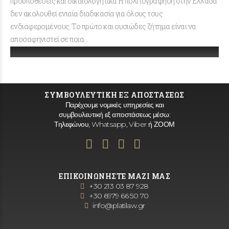
προϋποθέσεις και δικαιολογητικά Η πολιτογράφηση στην Ελλάδα
δεν ακολουθεί ενιαία διαδικασία για όλους τους
ενδιαφερομένους. Το πρώτο και ουσιώδες ζήτημα είναι να
αποσαφηνιστεί σε ποια…
ΣΥΜΒΟΥΛΕΥΤΙΚΗ ΕΞ ΑΠΟΣΤΑΣΕΩΣ
Παρέχουμε νομικές υπηρεσίες και
συμβουλευτική εξ αποστάσεως μέσω:
Τηλεφώνου, Whatsapp, Viber ή ΖΟΟΜ
ΕΠΙΚΟΙΝΩΝΗΣΤΕ ΜΑΖΙ ΜΑΣ
+30 213 03 87 928
+30 6979 66 50 70
info@platilaw.gr