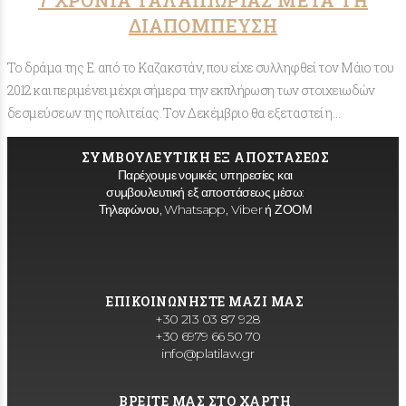
ΔΙΑΠΟΜΠΕΥΣΗ
Το δράμα της Ε. από το Καζακστάν, που είχε συλληφθεί τον Μάιο του
2012 και περιμένει μέχρι σήμερα την εκπλήρωση των στοιχειωδών
δεσμεύσεων της πολιτείας. Τον Δεκέμβριο θα εξεταστεί η…
ΣΥΜΒΟΥΛΕΥΤΙΚΗ ΕΞ ΑΠΟΣΤΑΣΕΩΣ
Παρέχουμε νομικές υπηρεσίες και
συμβουλευτική εξ αποστάσεως μέσω:
Τηλεφώνου, Whatsapp, Viber ή ΖΟΟΜ
ΕΠΙΚΟΙΝΩΝΗΣΤΕ ΜΑΖΙ ΜΑΣ
+30 213 03 87 928
+30 6979 66 50 70
info@platilaw.gr
ΒΡΕΙΤΕ ΜΑΣ ΣΤΟ ΧΑΡΤΗ