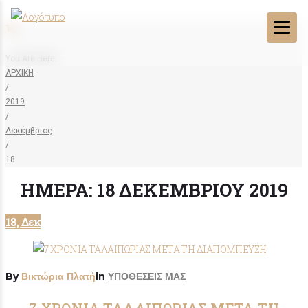
18
You Are Here:
ΑΡΧΙΚΗ
/
2019
/
Δεκέμβριος
/
18
ΗΜΈΡΑ:
18 ΔΕΚΕΜΒΡΊΟΥ 2019
18, Δεκ
By
Βικτώρια Πλατή
in
ΥΠΟΘΕΣΕΙΣ ΜΑΣ
7 ΧΡΟΝΙΑ ΤΑΛΑΙΠΩΡΙΑΣ ΜΕΤΑ ΤΗ