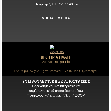
Αβέρωφ 3, Τ.Κ. 104 33 Αθήνα
SOCIAL MEDIA
ΒΙΚΤΩΡΙΑ ΠΛΑΤΗ
Δικηγορικό Γραφείο
©
2026
platilaw.gr. All Rights Reserved. –
GDPR / Πολιτική Απορρήτου
ΣΥΜΒΟΥΛΕΥΤΙΚΗ ΕΞ ΑΠΟΣΤΑΣΕΩΣ
Παρέχουμε νομικές υπηρεσίες και
συμβουλευτική εξ αποστάσεως μέσω:
Τηλεφώνου, Whatsapp, Viber ή ΖΟΟΜ