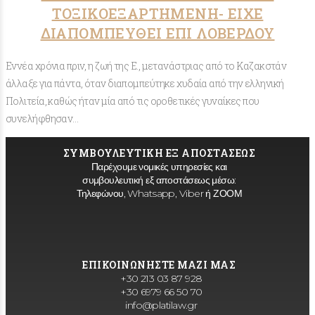
ΤΟΞΙΚΟΕΞΑΡΤΗΜΕΝΗ- ΕΙΧΕ
ΔΙΑΠΟΜΠΕΥΘΕΙ ΕΠΙ ΛΟΒΕΡΔΟΥ
Εννέα χρόνια πριν, η ζωή της Ε., μετανάστριας από το Καζακστάν
άλλαξε για πάντα, όταν διαπομπεύτηκε χυδαία από την ελληνική
Πολιτεία, καθώς ήταν μία από τις οροθετικές γυναίκες που
συνελήφθησαν…
ΣΥΜΒΟΥΛΕΥΤΙΚΗ ΕΞ ΑΠΟΣΤΑΣΕΩΣ
Παρέχουμε νομικές υπηρεσίες και
συμβουλευτική εξ αποστάσεως μέσω:
Τηλεφώνου, Whatsapp, Viber ή ΖΟΟΜ
ΕΠΙΚΟΙΝΩΝΗΣΤΕ ΜΑΖΙ ΜΑΣ
+30 213 03 87 928
+30 6979 66 50 70
info@platilaw.gr