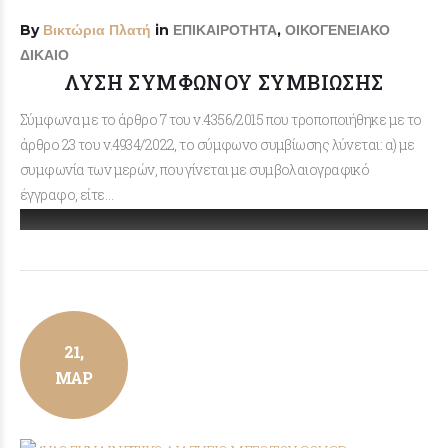
By
Βικτώρια Πλατή
in
ΕΠΙΚΑΙΡΟΤΗΤΑ
,
ΟΙΚΟΓΕΝΕΙΑΚΟ
ΔΙΚΑΙΟ
ΛΥΣΗ ΣΥΜΦΩΝΟΥ ΣΥΜΒΙΩΣΗΣ
Σύμφωνα με το άρθρο 7 του ν.4356/2015 που τροποποιήθηκε με το
άρθρο 23 του ν.4934/2022, το σύμφωνο συμβίωσης λύνεται: α) με
συμφωνία των μερών, που γίνεται με συμβολαιογραφικό
έγγραφο, είτε…
21,
ΜΑΡ