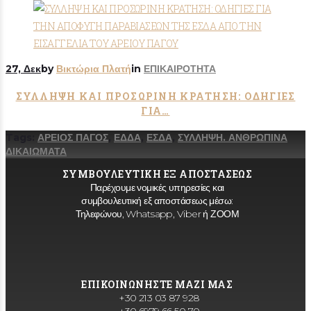
27, Δεκ
by
Βικτώρια Πλατή
in
ΕΠΙΚΑΙΡΟΤΗΤΑ
ΣΥΛΛΗΨΗ ΚΑΙ ΠΡΟΣΩΡΙΝΗ ΚΡΑΤΗΣΗ: ΟΔΗΓΙΕΣ
ΓΙΑ…
Tags:
ΑΡΕΙΟΣ ΠΑΓΟΣ
,
ΕΔΔΑ
,
ΕΣΔΑ
,
ΣΥΛΛΗΨΗ. ΑΝΘΡΩΠΙΝΑ
ΔΙΚΑΙΩΜΑΤΑ
ΣΥΜΒΟΥΛΕΥΤΙΚΗ ΕΞ ΑΠΟΣΤΑΣΕΩΣ
Παρέχουμε νομικές υπηρεσίες και
συμβουλευτική εξ αποστάσεως μέσω:
Τηλεφώνου, Whatsapp, Viber ή ΖΟΟΜ
ΕΠΙΚΟΙΝΩΝΗΣΤΕ ΜΑΖΙ ΜΑΣ
+30 213 03 87 928