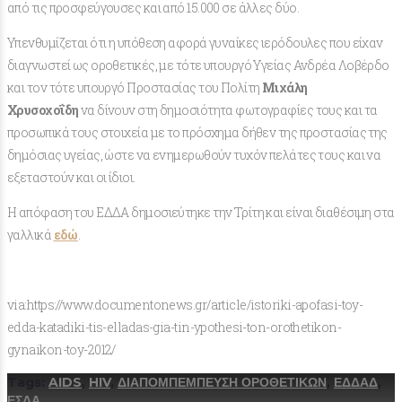
από τις προσφεύγουσες και από 15.000 σε άλλες δύο.
Υπενθυμίζεται ότι η υπόθεση αφορά γυναίκες ιερόδουλες που είχαν
διαγνωστεί ως οροθετικές, με τότε υπουργό Υγείας Ανδρέα Λοβέρδο
και τον τότε υπουργό Προστασίας του Πολίτη
Μιχάλη
Χρυσοχοΐδη
να δίνουν στη δημοσιότητα φωτογραφίες τους και τα
προσωπικά τους στοιχεία με το πρόσχημα δήθεν της προστασίας της
δημόσιας υγείας, ώστε να ενημερωθούν τυχόν πελάτες τους και να
εξεταστούν και οι ίδιοι.
Η απόφαση του ΕΔΔΑ δημοσιεύτηκε την Τρίτη και είναι διαθέσιμη στα
γαλλικά
εδώ
.
via:https://www.documentonews.gr/article/istoriki-apofasi-toy-
edda-katadiki-tis-elladas-gia-tin-ypothesi-ton-orothetikon-
gynaikon-toy-2012/
Tags:
AIDS
,
HIV
,
ΔΙΑΠΟΜΠΕΜΠΕΥΣΗ ΟΡΟΘΕΤΙΚΩΝ
,
ΕΔΔΑΔ
,
ΕΣΔΑ