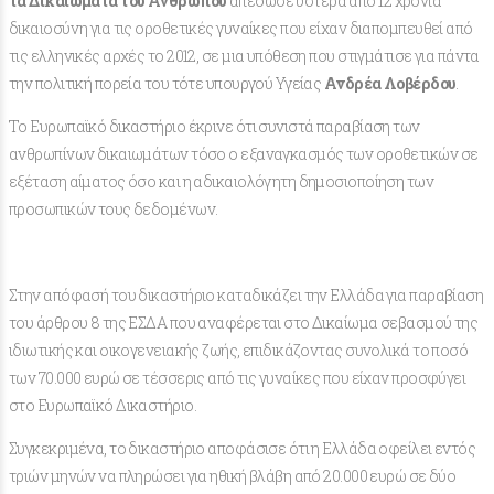
τα Δικαιώματα του Ανθρώπου
απέδωσε ύστερα από 12 χρόνια
δικαιοσύνη για τις οροθετικές γυναίκες που είχαν διαπομπευθεί από
τις ελληνικές αρχές το 2012, σε μια υπόθεση που στιγμάτισε για πάντα
την πολιτική πορεία του τότε υπουργού Υγείας
Ανδρέα
Λοβέρδου
.
Το Ευρωπαϊκό δικαστήριο έκρινε ότι συνιστά παραβίαση των
ανθρωπίνων δικαιωμάτων τόσο ο εξαναγκασμός των οροθετικών σε
εξέταση αίματος όσο και η αδικαιολόγητη δημοσιοποίηση των
προσωπικών τους δεδομένων.
Στην απόφασή του δικαστήριο καταδικάζει την Ελλάδα για παραβίαση
του άρθρου 8 της ΕΣΔΑ που αναφέρεται στο Δικαίωμα σεβασμού της
ιδιωτικής και οικογενειακής ζωής, επιδικάζοντας συνολικά το ποσό
των 70.000 ευρώ σε τέσσερις από τις γυναίκες που είχαν προσφύγει
στο Ευρωπαϊκό Δικαστήριο.
Συγκεκριμένα, το δικαστήριο αποφάσισε ότι η Ελλάδα οφείλει εντός
τριών μηνών να πληρώσει για ηθική βλάβη από 20.000 ευρώ σε δύο