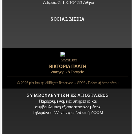
Αβέρωφ 3, Τ.Κ. 104 33 Αθήνα
SOCIAL MEDIA
ΒΙΚΤΩΡΙΑ ΠΛΑΤΗ
Δικηγορικό Γραφείο
©
2026
platilaw.gr. All Rights Reserved. –
GDPR / Πολιτική Απορρήτου
ΣΥΜΒΟΥΛΕΥΤΙΚΗ ΕΞ ΑΠΟΣΤΑΣΕΩΣ
Παρέχουμε νομικές υπηρεσίες και
συμβουλευτική εξ αποστάσεως μέσω:
Τηλεφώνου, Whatsapp, Viber ή ΖΟΟΜ