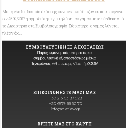
Με τη νέα διαδικασία έκδοσης συναινετικού διαζυγίου που εισήγαγε
ο ν.4509/2017 η αρμοδιότητα για τη λύση του γάμου μεταφέρθηκε από
τα Δικαστήρια στα Συμβολαιογραφία. Ειδικότερα, ο γάμος λύνεται
πλέον όχι…
ΣΥΜΒΟΥΛΕΥΤΙΚΗ ΕΞ ΑΠΟΣΤΑΣΕΩΣ
Παρέχουμε νομικές υπηρεσίες και
συμβουλευτική εξ αποστάσεως μέσω:
Τηλεφώνου, Whatsapp, Viber ή ΖΟΟΜ
ΕΠΙΚΟΙΝΩΝΗΣΤΕ ΜΑΖΙ ΜΑΣ
+30 213 03 87 928
+30 6979 66 50 70
info@platilaw.gr
ΒΡΕΙΤΕ ΜΑΣ ΣΤΟ ΧΑΡΤΗ