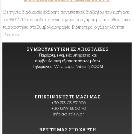
Με τη νέα διαδικασία έκδοσης συναινετικού διαζυγίου που εισήγαγε
ο ν.4509/2017 η αρμοδιότητα για τη λύση του γάμου μεταφέρθηκε από
τα Δικαστήρια στα Συμβολαιογραφία. Ειδικότερα, ο γάμος λύνεται
πλέον όχι…
ΣΥΜΒΟΥΛΕΥΤΙΚΗ ΕΞ ΑΠΟΣΤΑΣΕΩΣ
Παρέχουμε νομικές υπηρεσίες και
συμβουλευτική εξ αποστάσεως μέσω:
Τηλεφώνου, Whatsapp, Viber ή ΖΟΟΜ
ΕΠΙΚΟΙΝΩΝΗΣΤΕ ΜΑΖΙ ΜΑΣ
+30 213 03 87 928
+30 6979 66 50 70
info@platilaw.gr
ΒΡΕΙΤΕ ΜΑΣ ΣΤΟ ΧΑΡΤΗ