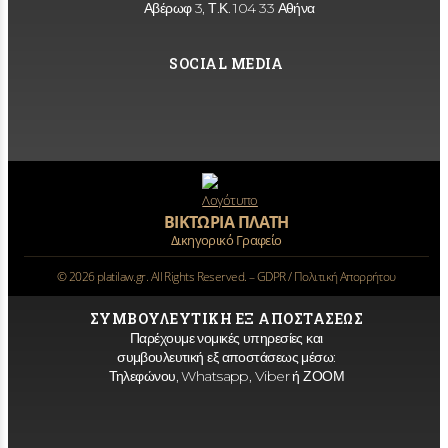
Αβέρωφ 3, Τ.Κ. 104 33 Αθήνα
SOCIAL MEDIA
ΒΙΚΤΩΡΙΑ ΠΛΑΤΗ
Δικηγορικό Γραφείο
©
2026
platilaw.gr. All Rights Reserved. –
GDPR / Πολιτική Απορρήτου
ΣΥΜΒΟΥΛΕΥΤΙΚΗ ΕΞ ΑΠΟΣΤΑΣΕΩΣ
Παρέχουμε νομικές υπηρεσίες και
συμβουλευτική εξ αποστάσεως μέσω:
Τηλεφώνου, Whatsapp, Viber ή ΖΟΟΜ