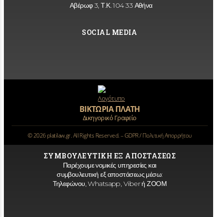
Αβέρωφ 3, Τ.Κ. 104 33 Αθήνα
SOCIAL MEDIA
ΒΙΚΤΩΡΙΑ ΠΛΑΤΗ
Δικηγορικό Γραφείο
©
2026
platilaw.gr. All Rights Reserved. –
GDPR / Πολιτική Απορρήτου
ΣΥΜΒΟΥΛΕΥΤΙΚΗ ΕΞ ΑΠΟΣΤΑΣΕΩΣ
Παρέχουμε νομικές υπηρεσίες και
συμβουλευτική εξ αποστάσεως μέσω:
Τηλεφώνου, Whatsapp, Viber ή ΖΟΟΜ