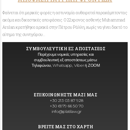
Φαίνεται ότι μερικές φορές η αστυνομία αυθαιρετεί παρακάμπτοντας
ακόμα και δικαστικές αποφάσεις. Ο 22χρονος ασθενής Muhammad
Arslan κρατήθηκε αρχικά στην Πέτρου Ράλλη, χωρίς να γίνει δεκτό το
αίτημα της συνηγόρου…
ΣΥΜΒΟΥΛΕΥΤΙΚΗ ΕΞ ΑΠΟΣΤΑΣΕΩΣ
Παρέχουμε νομικές υπηρεσίες και
συμβουλευτική εξ αποστάσεως μέσω:
Τηλεφώνου, Whatsapp, Viber ή ΖΟΟΜ
ΕΠΙΚΟΙΝΩΝΗΣΤΕ ΜΑΖΙ ΜΑΣ
+30 213 03 87 928
+30 6979 66 50 70
info@platilaw.gr
ΒΡΕΙΤΕ ΜΑΣ ΣΤΟ ΧΑΡΤΗ