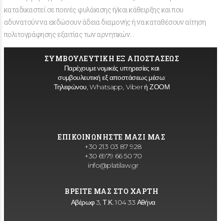
καταδικαστεί σε ποινές φυλάκισης ή/και κάθειρξης και που
αδυνατούν να εκδώσουν άδεια διαμονής ή να καταθέσουν αίτηση
πολιτογράφησης εξαιτίας των αρνητικών…
ΣΥΜΒΟΥΛΕΥΤΙΚΗ ΕΞ ΑΠΟΣΤΑΣΕΩΣ
Παρέχουμε νομικές υπηρεσίες και
συμβουλευτική εξ αποστάσεως μέσω:
Τηλεφώνου, Whatsapp, Viber ή ΖΟΟΜ
ΕΠΙΚΟΙΝΩΝΗΣΤΕ ΜΑΖΙ ΜΑΣ
+30 213 03 87 928
+30 6979 66 50 70
info@platilaw.gr
ΒΡΕΙΤΕ ΜΑΣ ΣΤΟ ΧΑΡΤΗ
Αβέρωφ 3, Τ.Κ. 104 33 Αθήνα