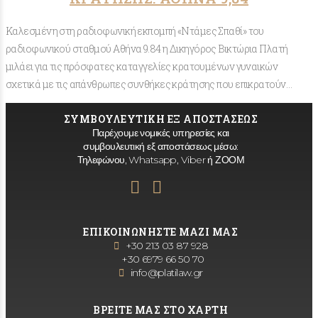
Καλεσμένη στη ραδιοφωνική εκπομπή «Ντάμες Σπαθί» του
ραδιοφωνικού σταθμού Αθήνα 9.84 η Δικηγόρος Βικτώρια Πλατή
μιλάει για τις πρόσφατες καταγγελίες κρατουμένων γυναικών
σχετικά με τις απάνθρωπες συνθήκες κράτησης που επικρατούν…
ΣΥΜΒΟΥΛΕΥΤΙΚΗ ΕΞ ΑΠΟΣΤΑΣΕΩΣ
Παρέχουμε νομικές υπηρεσίες και
συμβουλευτική εξ αποστάσεως μέσω:
Τηλεφώνου, Whatsapp, Viber ή ΖΟΟΜ
ΕΠΙΚΟΙΝΩΝΗΣΤΕ ΜΑΖΙ ΜΑΣ
+30 213 03 87 928
+30 6979 66 50 70
info@platilaw.gr
ΒΡΕΙΤΕ ΜΑΣ ΣΤΟ ΧΑΡΤΗ