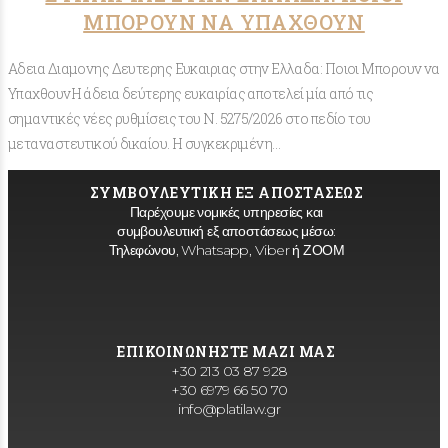
ΜΠΟΡΟΥΝ ΝΑ ΥΠΑΧΘΟΥΝ
Αδεια Διαμονης Δευτερης Ευκαιριας στην Ελλαδα: Ποιοι Μπορουν να
ΥπαχθουνΗ άδεια δεύτερης ευκαιρίας αποτελεί μία από τις
σημαντικές νέες ρυθμίσεις του Ν. 5275/2026 στο πεδίο του
μεταναστευτικού δικαίου. Η συγκεκριμένη…
ΣΥΜΒΟΥΛΕΥΤΙΚΗ ΕΞ ΑΠΟΣΤΑΣΕΩΣ
Παρέχουμε νομικές υπηρεσίες και
συμβουλευτική εξ αποστάσεως μέσω:
Τηλεφώνου, Whatsapp, Viber ή ΖΟΟΜ
ΕΠΙΚΟΙΝΩΝΗΣΤΕ ΜΑΖΙ ΜΑΣ
+30 213 03 87 928
+30 6979 66 50 70
info@platilaw.gr